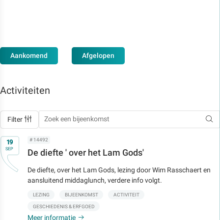
Aankomend
Afgelopen
Activiteiten
Filter
Op
# 14492
19
SEP
De diefte ' over het Lam Gods'
De diefte, over het Lam Gods, lezing door Wim Rasschaert en
aansluitend middaglunch, verdere info volgt.
LEZING
BIJEENKOMST
ACTIVITEIT
GESCHIEDENIS & ERFGOED
Meer informatie