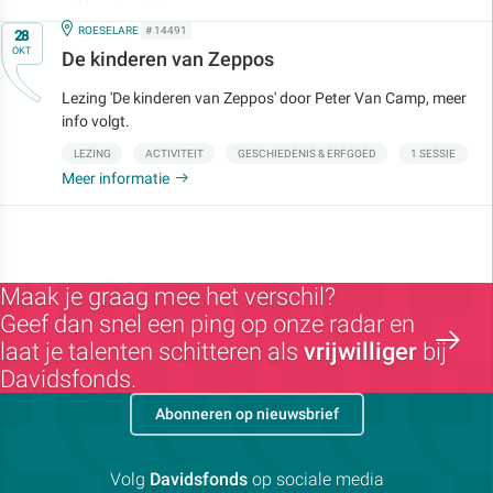
Op
IN
ROESELARE
# 14491
28
OKT
De kinderen van Zeppos
Lezing 'De kinderen van Zeppos' door Peter Van Camp, meer
info volgt.
LEZING
ACTIVITEIT
GESCHIEDENIS & ERFGOED
1 SESSIE
Meer informatie
Maak je graag mee het verschil?
Geef dan snel een ping op onze radar en
laat je talenten schitteren als
vrijwilliger
bij
Davidsfonds.
Abonneren op nieuwsbrief
Volg
Davidsfonds
op sociale media